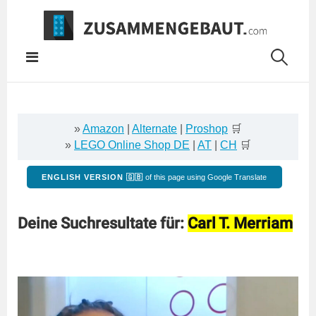
Springe
zum
Inhalt
»
Amazon
|
Alternate
|
Proshop
🛒
»
LEGO Online Shop DE
|
AT
|
CH
🛒
ENGLISH VERSION 🇬🇧
of this page using Google Translate
Deine Suchresultate für:
Carl T. Merriam