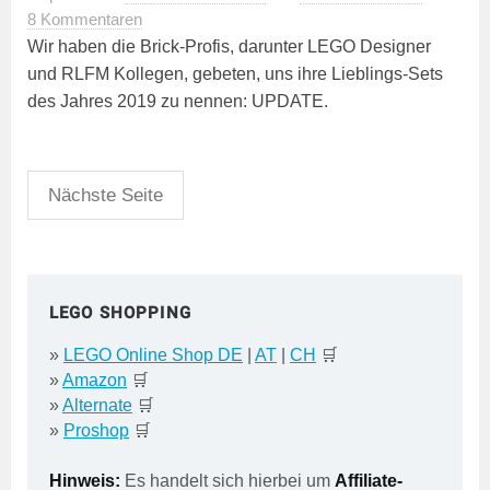
8 Kommentaren
Wir haben die Brick-Profis, darunter LEGO Designer
und RLFM Kollegen, gebeten, uns ihre Lieblings-Sets
des Jahres 2019 zu nennen: UPDATE.
Seitennummerierung
Nächste Seite
der
Beiträge
LEGO SHOPPING
»
LEGO Online Shop DE
|
AT
|
CH
🛒
»
Amazon
🛒
»
Alternate
🛒
»
Proshop
🛒
Hinweis:
Es handelt sich hierbei um
Affiliate-