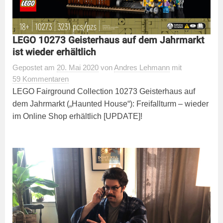
LEGO 10273 Geisterhaus auf dem Jahrmarkt
ist wieder erhältlich
Gepostet
am
20. Mai 2020
von
Andres Lehmann
mit
59 Kommentaren
LEGO Fairground Collection 10273 Geisterhaus auf
dem Jahrmarkt („Haunted House“): Freifallturm – wieder
im Online Shop erhältlich [UPDATE]!