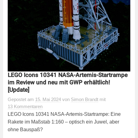
LEGO Icons 10341 NASA-Artemis-Startrampe
im Review und neu mit GWP erhältlich!
[Update]
Gepostet
am
15. Mai 2024
von
Simon Brandt
mit
13 Kommentaren
LEGO Icons 10341 NASA-Artemis-Startrampe: Eine
Rakete im Maßstab 1:160 – optisch ein Juwel, aber
ohne Bauspaß?