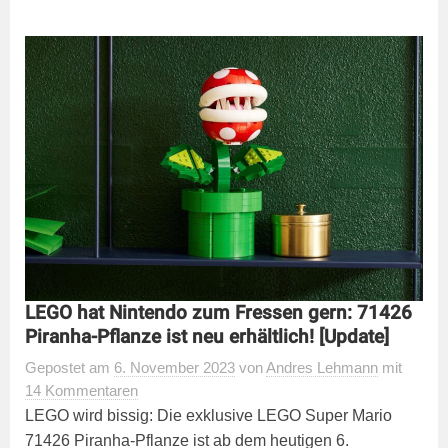
LEGO hat Nintendo zum Fressen gern: 71426
Piranha-Pflanze ist neu erhältlich! [Update]
Gepostet
am
6. November 2023
von
Andres Lehmann
mit
14 Kommentaren
LEGO wird bissig: Die exklusive LEGO Super Mario
71426 Piranha-Pflanze ist ab dem heutigen 6.