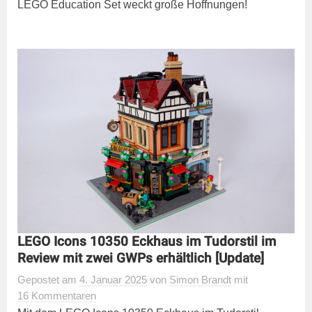
LEGO Education Set weckt große Hoffnungen!
LEGO Icons 10350 Eckhaus im Tudorstil im
Review mit zwei GWPs erhältlich [Update]
Gepostet
am
4. Januar 2025
von
Simon Brandt
mit
16 Kommentaren