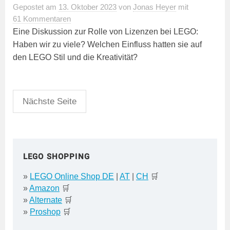
Gepostet
am
13. Oktober 2023
von
Jonas Heyer
mit
61 Kommentaren
Eine Diskussion zur Rolle von Lizenzen bei LEGO:
Haben wir zu viele? Welchen Einfluss hatten sie auf
den LEGO Stil und die Kreativität?
Seitennummerierung
Nächste Seite
der
Beiträge
LEGO SHOPPING
»
LEGO Online Shop DE
|
AT
|
CH
🛒
»
Amazon
🛒
»
Alternate
🛒
»
Proshop
🛒