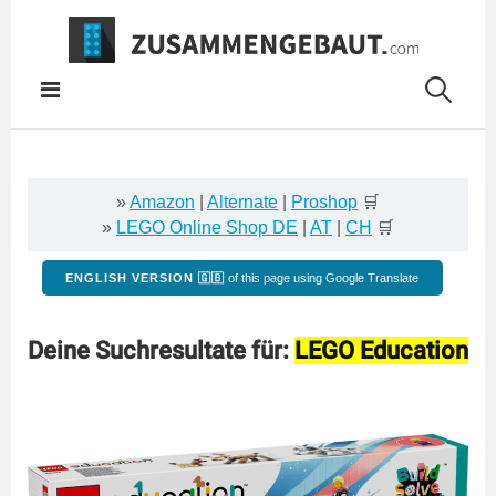
Springe
zum
Inhalt
»
Amazon
|
Alternate
|
Proshop
🛒
»
LEGO Online Shop DE
|
AT
|
CH
🛒
ENGLISH VERSION 🇬🇧
of this page using Google Translate
Deine Suchresultate für:
LEGO Education