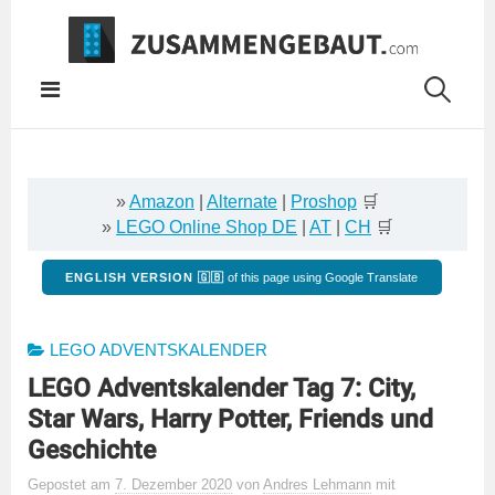
Springe
zum
Inhalt
»
Amazon
|
Alternate
|
Proshop
🛒
»
LEGO Online Shop DE
|
AT
|
CH
🛒
ENGLISH VERSION 🇬🇧
of this page using Google Translate
LEGO ADVENTSKALENDER
LEGO Adventskalender Tag 7: City,
Star Wars, Harry Potter, Friends und
Geschichte
Gepostet
am
7. Dezember 2020
von
Andres Lehmann
mit