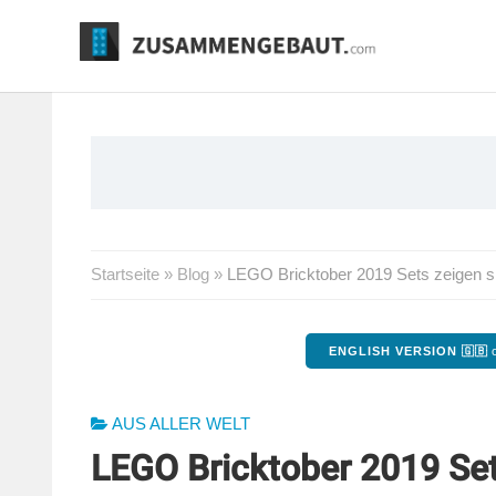
Springe
zum
Inhalt
Startseite
»
Blog
»
LEGO Bricktober 2019 Sets zeigen s
ENGLISH VERSION 🇬🇧
o
AUS ALLER WELT
LEGO Bricktober 2019 Set