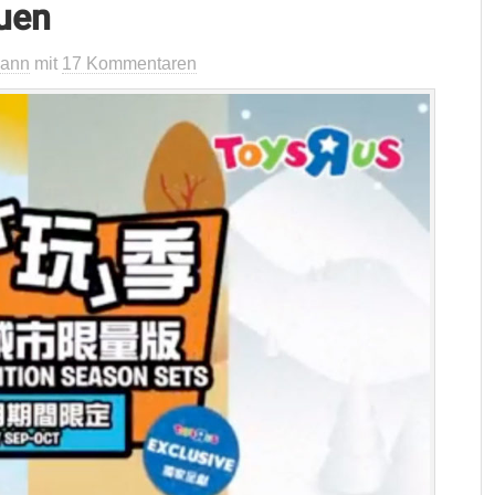
uen
mann
mit
17 Kommentaren