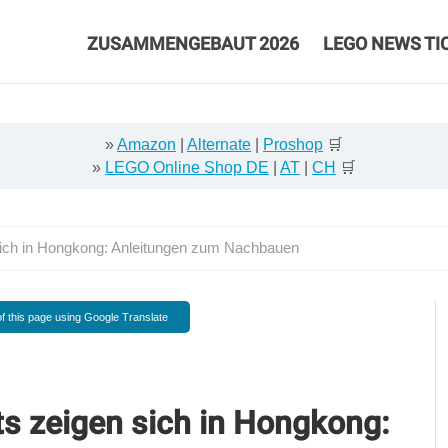
ZUSAMMENGEBAUT 2026
LEGO NEWS TI
»
Amazon
|
Alternate
|
Proshop
🛒
»
LEGO Online Shop DE
|
AT
|
CH
🛒
ich in Hongkong: Anleitungen zum Nachbauen
f this page using Google Translate
s zeigen sich in Hongkong: