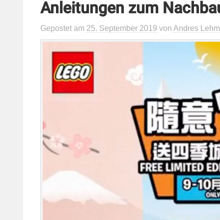
Anleitungen zum Nachba
Gepostet
am
25. September 2019
von
Andres Leh