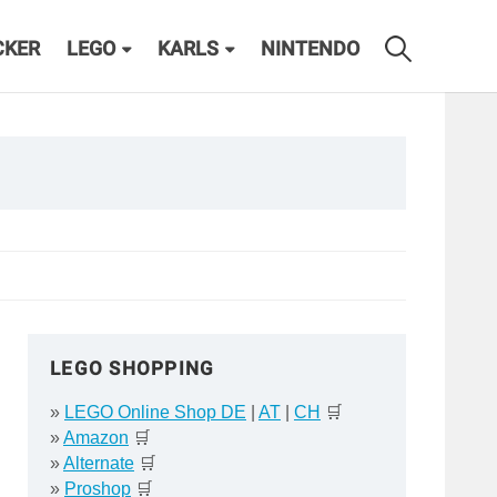
CKER
LEGO
KARLS
NINTENDO
LEGO SHOPPING
»
LEGO Online Shop DE
|
AT
|
CH
🛒
»
Amazon
🛒
»
Alternate
🛒
»
Proshop
🛒