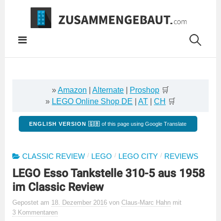
Springe
zum
Inhalt
»
Amazon
|
Alternate
|
Proshop
🛒
»
LEGO Online Shop DE
|
AT
|
CH
🛒
ENGLISH VERSION 🇬🇧
of this page using Google Translate
/
/
/
CLASSIC REVIEW
LEGO
LEGO CITY
REVIEWS
LEGO Esso Tankstelle 310-5 aus 1958
im Classic Review
Gepostet
am
18. Dezember 2016
von
Claus-Marc Hahn
mit
3 Kommentaren