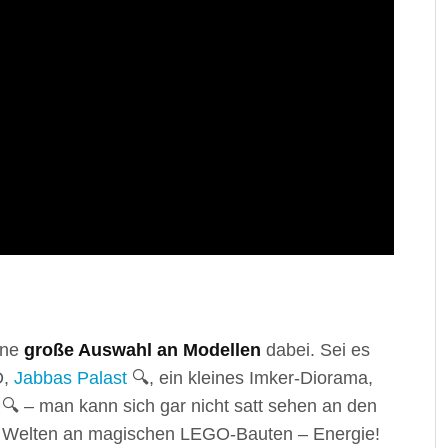
ine
große Auswahl an Modellen
dabei. Sei es
D,
Jabbas Palast
🔍, ein kleines Imker-Diorama,
🔍 – man kann sich gar nicht satt sehen an den
he Welten an magischen LEGO-Bauten – Energie!