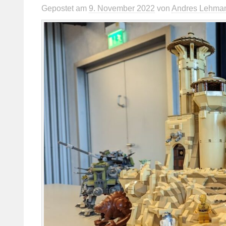
Gepostet
am
9. November 2022
von
Andres Lehma