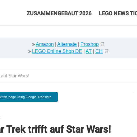
ZUSAMMENGEBAUT 2026
LEGO NEWS TI
»
Amazon
|
Alternate
|
Proshop
🛒
»
LEGO Online Shop DE
|
AT
|
CH
🛒
 auf Star Wars!
f this page using Google Translate
2
Trek trifft auf Star Wars!