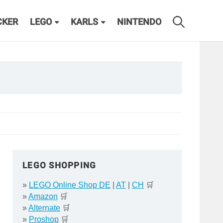
CKER
LEGO
KARLS
NINTENDO
LEGO SHOPPING
»
LEGO Online Shop DE
|
AT
|
CH
🛒
»
Amazon
🛒
»
Alternate
🛒
»
Proshop
🛒