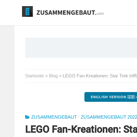
Springe
zum
Inhalt
Startseite
»
Blog
»
LEGO Fan-Kreationen: Star Trek trifft
ENGLISH VERSION 🇬🇧
o
/
ZUSAMMENGEBAUT
ZUSAMMENGEBAUT 202
LEGO Fan-Kreationen: Star 