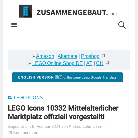
Springe
zum
Inhalt
»
Amazon
|
Alternate
|
Proshop
🛒
»
LEGO Online Shop DE
|
AT
|
CH
🛒
ENGLISH VERSION 🇬🇧
of this page using Google Translate
LEGO ICONS
LEGO Icons 10332 Mittelalterlicher
Marktplatz offiziell vorgestellt!
Gepostet
am
8. Februar 2024
von
Andres Lehmann
mit
29 Kommentaren