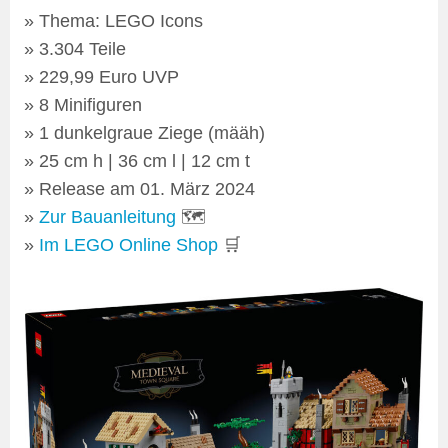
Thema: LEGO Icons
3.304 Teile
229,99 Euro UVP
8 Minifiguren
1 dunkelgraue Ziege (määh)
25 cm h | 36 cm l | 12 cm t
Release am 01. März 2024
Zur Bauanleitung
🗺
Im LEGO Online Shop
🛒