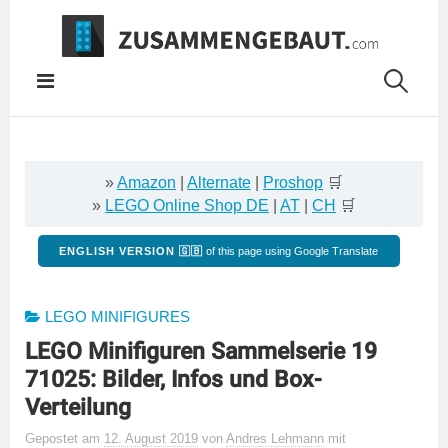
Springe
zum
Inhalt
»
Amazon
|
Alternate
|
Proshop
🛒
»
LEGO Online Shop DE
|
AT
|
CH
🛒
ENGLISH VERSION 🇬🇧
of this page using Google Translate
LEGO MINIFIGURES
LEGO Minifiguren Sammelserie 19
71025: Bilder, Infos und Box-
Verteilung
Gepostet
am
12. August 2019
von
Andres Lehmann
mit