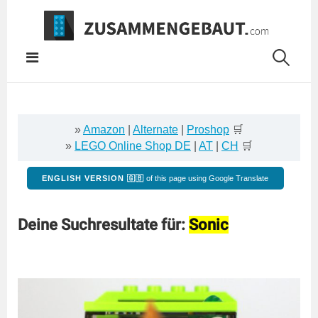
Springe
zum
Inhalt
»
Amazon
|
Alternate
|
Proshop
🛒
»
LEGO Online Shop DE
|
AT
|
CH
🛒
ENGLISH VERSION 🇬🇧
of this page using Google Translate
Deine Suchresultate für:
Sonic