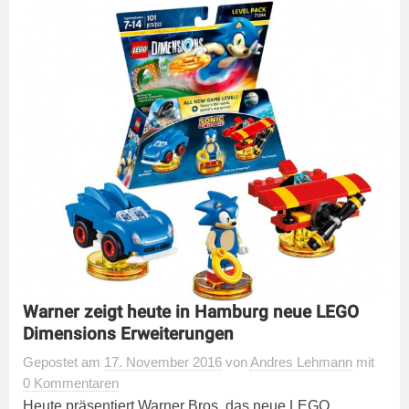
Warner zeigt heute in Hamburg neue LEGO
Dimensions Erweiterungen
Gepostet
am
17. November 2016
von
Andres Lehmann
mit
0 Kommentaren
Heute präsentiert Warner Bros. das neue LEGO