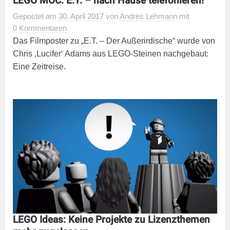
LEGO MOC: E.T. – nach Hause telefonieren!
Gepostet
am
30. April 2017
von
Andres Lehmann
mit
0 Kommentaren
Das Filmposter zu „E.T. – Der Außerirdische“ wurde von
Chris ‚Lucifer‘ Adams aus LEGO-Steinen nachgebaut:
Eine Zeitreise.
LEGO Ideas: Keine Projekte zu Lizenzthemen