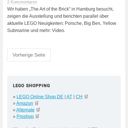
2 Kommentaren
Wir haben „The Art of the Brick“ in Hamburg besucht,
zeigen die Ausstellung und berichten parallel über
aktuelle LEGO Neuigkeiten: Porsche, Big Ben, Yellow
Submarine und mehr: Video.
Seitennummerierung
Vorherige Seite
der
Beiträge
LEGO SHOPPING
»
LEGO Online Shop DE
|
AT
|
CH
🛒
»
Amazon
🛒
»
Alternate
🛒
»
Proshop
🛒