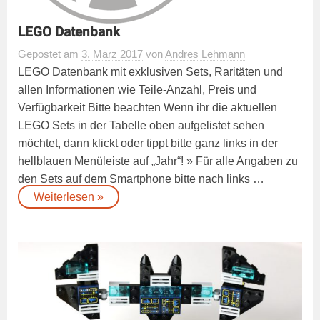
LEGO Datenbank
Gepostet
am
3. März 2017
von
Andres Lehmann
LEGO Datenbank mit exklusiven Sets, Raritäten und
allen Informationen wie Teile-Anzahl, Preis und
Verfügbarkeit Bitte beachten Wenn ihr die aktuellen
LEGO Sets in der Tabelle oben aufgelistet sehen
möchtet, dann klickt oder tippt bitte ganz links in der
hellblauen Menüleiste auf „Jahr“! » Für alle Angaben zu
den Sets auf dem Smartphone bitte nach links …
„LEGO
Weiterlesen
»
Datenbank“