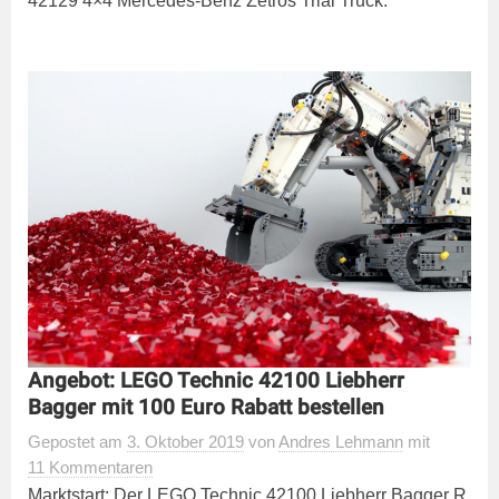
42129 4×4 Mercedes-Benz Zetros Trial Truck.
Angebot: LEGO Technic 42100 Liebherr
Bagger mit 100 Euro Rabatt bestellen
Gepostet
am
3. Oktober 2019
von
Andres Lehmann
mit
11 Kommentaren
Marktstart: Der LEGO Technic 42100 Liebherr Bagger R