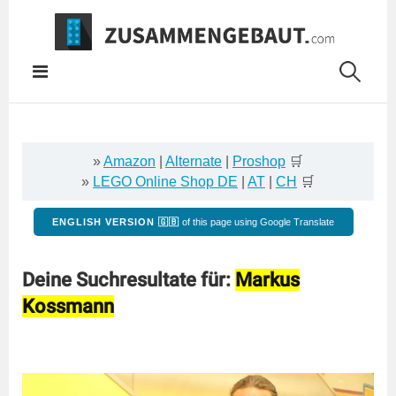
Springe
zum
Inhalt
»
Amazon
|
Alternate
|
Proshop
🛒
»
LEGO Online Shop DE
|
AT
|
CH
🛒
ENGLISH VERSION 🇬🇧
of this page using Google Translate
Deine Suchresultate für:
Markus
Kossmann