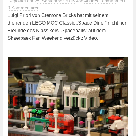
Gepostet
am
25. September 2016
von
Andres Lehmann
mit
0 Kommentaren
Luigi Priori von Cremona Bricks hat mit seinem
drehenden LEGO MOC Classic „Space Diner“ nicht nur
Freunde des Klassikers „Spaceballs“ auf dem
Skaerbaek Fan Weekend verzückt: Video.