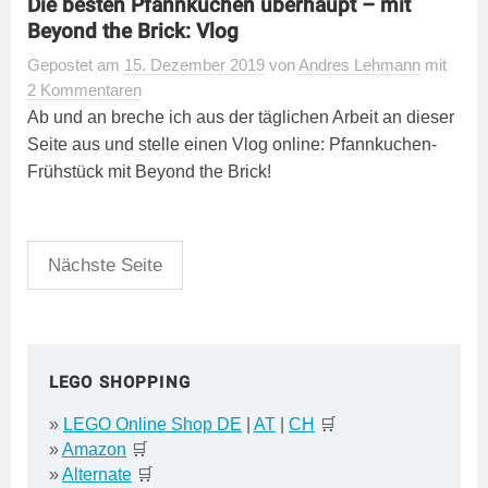
Die besten Pfannkuchen überhaupt – mit
Beyond the Brick: Vlog
Gepostet
am
15. Dezember 2019
von
Andres Lehmann
mit
2 Kommentaren
Ab und an breche ich aus der täglichen Arbeit an dieser
Seite aus und stelle einen Vlog online: Pfannkuchen-
Frühstück mit Beyond the Brick!
Seitennummerierung
Nächste Seite
der
Beiträge
LEGO SHOPPING
»
LEGO Online Shop DE
|
AT
|
CH
🛒
»
Amazon
🛒
»
Alternate
🛒