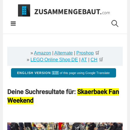
Springe
zum
Inhalt
»
Amazon
|
Alternate
|
Proshop
🛒
»
LEGO Online Shop DE
|
AT
|
CH
🛒
ENGLISH VERSION 🇬🇧
of this page using Google Translate
Deine Suchresultate für:
Skaerbaek Fan
Weekend