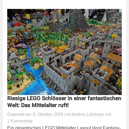
Riesige LEGO Schlösser in einer fantastischen
Welt: Das Mittelalter ruft!
Gepostet
am
8. Oktober 2024
von
Andres Lehmann
mit
1 Kommentar
Ein gigantisches LEGO Mittelalter Layout lässt Fantasy-