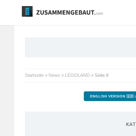
Springe
zum
Inhalt
Startseite
»
News
»
LEGOLAND
»
Seite 8
ENGLISH VERSION 🇬🇧
o
KAT