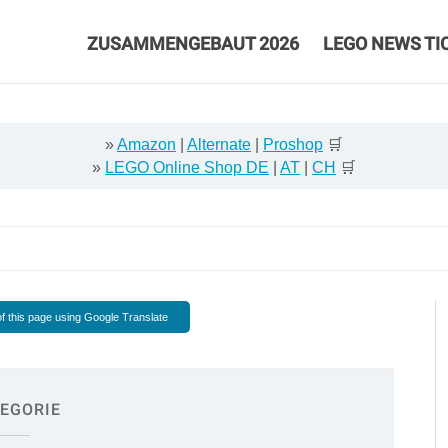
ZUSAMMENGEBAUT 2026
LEGO NEWS TI
»
Amazon
|
Alternate
|
Proshop
🛒
»
LEGO Online Shop DE
|
AT
|
CH
🛒
f this page using Google Translate
EGORIE