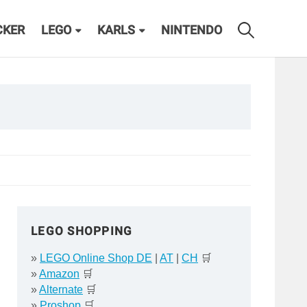
CKER
LEGO
KARLS
NINTENDO
LEGO SHOPPING
»
LEGO Online Shop DE
|
AT
|
CH
🛒
»
Amazon
🛒
»
Alternate
🛒
»
Proshop
🛒