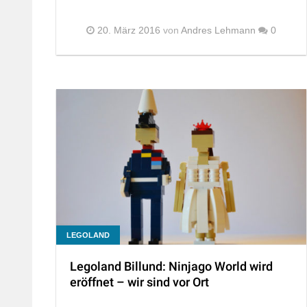
20. März 2016
von
Andres Lehmann
0
LEGOLAND
Legoland Billund: Ninjago World wird
eröffnet – wir sind vor Ort