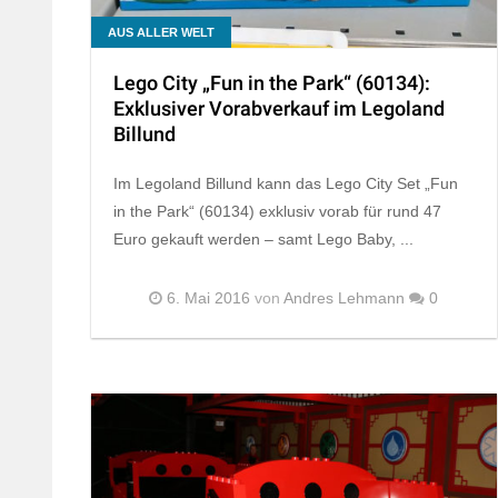
AUS ALLER WELT
Lego City „Fun in the Park“ (60134):
Exklusiver Vorabverkauf im Legoland
Billund
Im Legoland Billund kann das Lego City Set „Fun
in the Park“ (60134) exklusiv vorab für rund 47
Euro gekauft werden – samt Lego Baby, ...
6. Mai 2016
von
Andres Lehmann
0