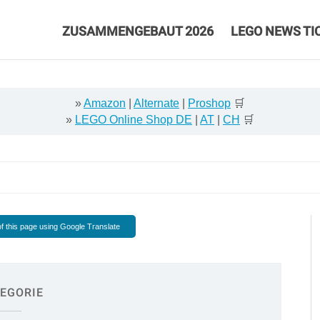
ZUSAMMENGEBAUT 2026
LEGO NEWS TI
»
Amazon
|
Alternate
|
Proshop
🛒
»
LEGO Online Shop DE
|
AT
|
CH
🛒
f this page using Google Translate
EGORIE