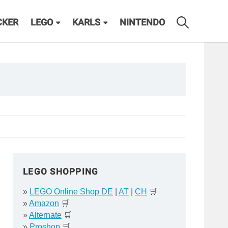
CKER
LEGO
KARLS
NINTENDO
LEGO SHOPPING
»
LEGO Online Shop DE
|
AT
|
CH
🛒
»
Amazon
🛒
»
Alternate
🛒
»
Proshop
🛒