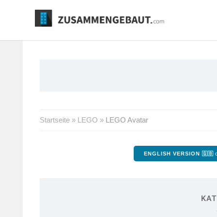
Springe
zum
Inhalt
Startseite
»
LEGO
»
LEGO Avatar
ENGLISH VERSION 🇬🇧
o
KAT