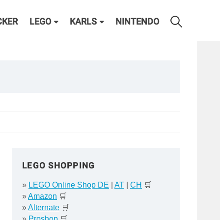
CKER
LEGO
KARLS
NINTENDO
LEGO SHOPPING
»
LEGO Online Shop DE
|
AT
|
CH
🛒
»
Amazon
🛒
»
Alternate
🛒
»
Proshop
🛒