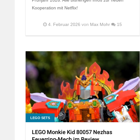
Kooperation mit Netflix!
4. Februar 2026
von
Max Mohr
15
LEGO SETS
LEGO Monkie Kid 80057 Nezhas
Feuerring-Mech im Review