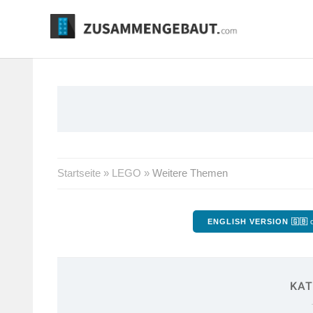
Springe
zum
Inhalt
Startseite
»
LEGO
»
Weitere Themen
ENGLISH VERSION 🇬🇧
o
KAT