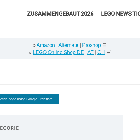
ZUSAMMENGEBAUT 2026
LEGO NEWS TI
»
Amazon
|
Alternate
|
Proshop
🛒
»
LEGO Online Shop DE
|
AT
|
CH
🛒
f this page using Google Translate
EGORIE