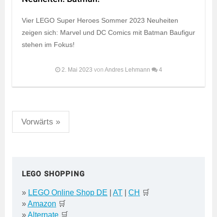
Vier LEGO Super Heroes Sommer 2023 Neuheiten
zeigen sich: Marvel und DC Comics mit Batman Baufigur
stehen im Fokus!
2. Mai 2023
von
Andres Lehmann
4
Seitennummerierung
Vorwärts »
der
Beiträge
LEGO SHOPPING
»
LEGO Online Shop DE
|
AT
|
CH
🛒
»
Amazon
🛒
»
Alternate
🛒