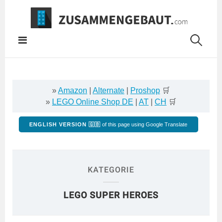
Springe
zum
Inhalt
»
Amazon
|
Alternate
|
Proshop
🛒
»
LEGO Online Shop DE
|
AT
|
CH
🛒
ENGLISH VERSION 🇬🇧
of this page using Google Translate
KATEGORIE
LEGO SUPER HEROES