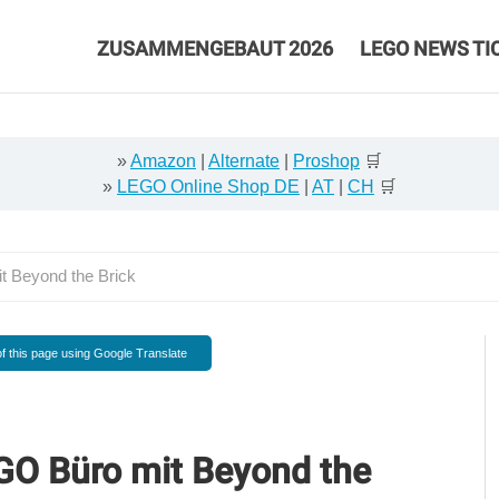
ZUSAMMENGEBAUT 2026
LEGO NEWS TI
»
Amazon
|
Alternate
|
Proshop
🛒
»
LEGO Online Shop DE
|
AT
|
CH
🛒
 Beyond the Brick
f this page using Google Translate
O Büro mit Beyond the