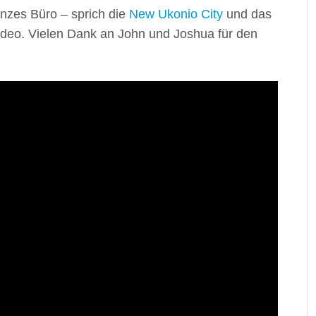
nzes Büro – sprich die
New Ukonio City
und das
ideo. Vielen Dank an John und Joshua für den