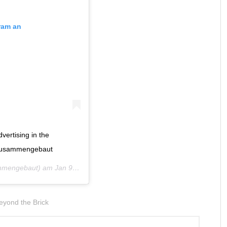
gram an
vertising in the
#zusammengebaut
mengebaut) am
Jan 9, 2019 um 5:48 PST
eyond the Brick