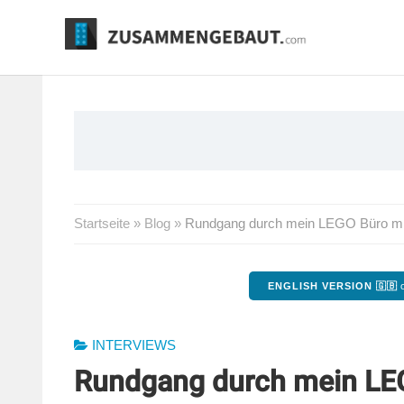
Springe
zum
Inhalt
Startseite
»
Blog
»
Rundgang durch mein LEGO Büro mit
ENGLISH VERSION 🇬🇧
o
INTERVIEWS
Rundgang durch mein LEG