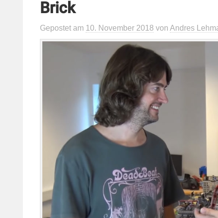
Brick
Gepostet
am
10. November 2018
von
Andres Lehm