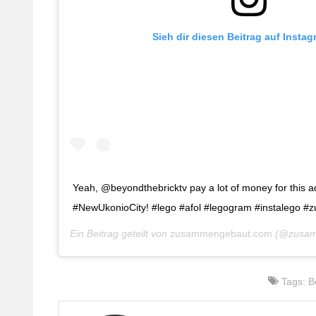
Sieh dir diesen Beitrag auf Insta
Yeah, @beyondthebricktv pay a lot of money for this ad
#NewUkonioCity! #lego #afol #legogram #instalego 
Ein Beitrag geteilt von
zusammengebaut.com
(@zusam
Tags:
B