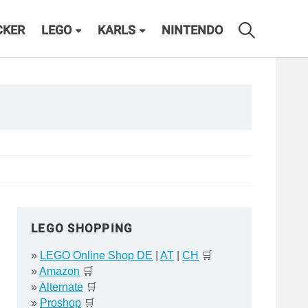
CKER
LEGO
KARLS
NINTENDO
LEGO SHOPPING
»
LEGO Online Shop DE
|
AT
|
CH
🛒
»
Amazon
🛒
»
Alternate
🛒
»
Proshop
🛒