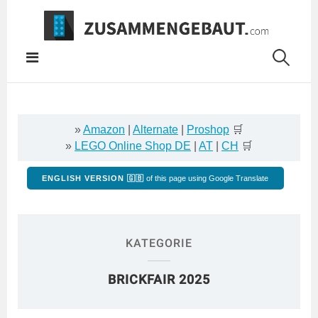
Springe
zum
Inhalt
»
Amazon
|
Alternate
|
Proshop
🛒
»
LEGO Online Shop DE
|
AT
|
CH
🛒
ENGLISH VERSION 🇬🇧
of this page using Google Translate
KATEGORIE
BRICKFAIR 2025