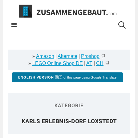
Springe
zum
Inhalt
»
Amazon
|
Alternate
|
Proshop
🛒
»
LEGO Online Shop DE
|
AT
|
CH
🛒
ENGLISH VERSION 🇬🇧
of this page using Google Translate
KATEGORIE
KARLS ERLEBNIS-DORF LOXSTEDT