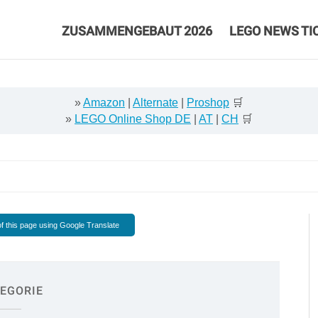
ZUSAMMENGEBAUT 2026
LEGO NEWS TI
»
Amazon
|
Alternate
|
Proshop
🛒
»
LEGO Online Shop DE
|
AT
|
CH
🛒
f this page using Google Translate
EGORIE