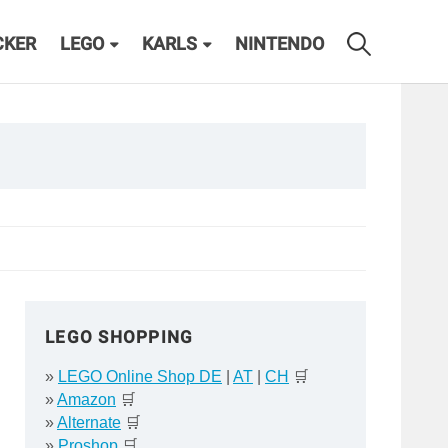
CKER
LEGO
KARLS
NINTENDO
LEGO SHOPPING
»
LEGO Online Shop DE
|
AT
|
CH
🛒
»
Amazon
🛒
»
Alternate
🛒
»
Proshop
🛒