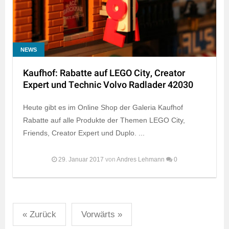
NEWS
Kaufhof: Rabatte auf LEGO City, Creator
Expert und Technic Volvo Radlader 42030
Heute gibt es im Online Shop der Galeria Kaufhof
Rabatte auf alle Produkte der Themen LEGO City,
Friends, Creator Expert und Duplo. ...
29. Januar 2017
von
Andres Lehmann
0
Seitennummerierung
« Zurück
Vorwärts »
der