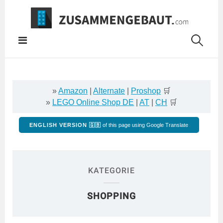
Springe
zum
Inhalt
»
Amazon
|
Alternate
|
Proshop
🛒
»
LEGO Online Shop DE
|
AT
|
CH
🛒
ENGLISH VERSION 🇬🇧
of this page using Google Translate
KATEGORIE
SHOPPING