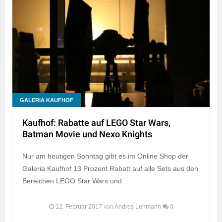
GALERIA KAUFHOF
Kaufhof: Rabatte auf LEGO Star Wars,
Batman Movie und Nexo Knights
Nur am heutigen Sonntag gibt es im Online Shop der
Galeria Kaufhof 13 Prozent Rabatt auf alle Sets aus den
Bereichen LEGO Star Wars und ...
12. Februar 2017
von
Andres Lehmann
0