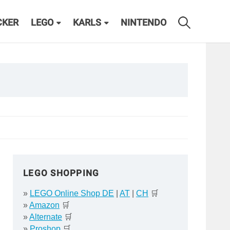
CKER
LEGO
KARLS
NINTENDO
LEGO SHOPPING
»
LEGO Online Shop DE
|
AT
|
CH
🛒
»
Amazon
🛒
»
Alternate
🛒
»
Proshop
🛒