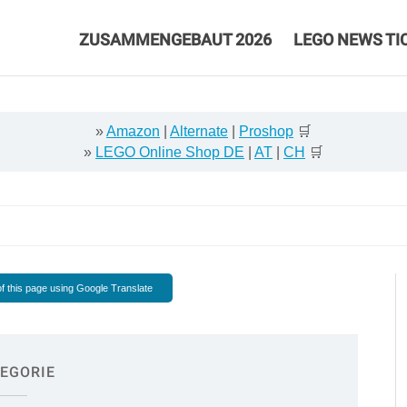
ZUSAMMENGEBAUT 2026
LEGO NEWS TI
»
Amazon
|
Alternate
|
Proshop
🛒
»
LEGO Online Shop DE
|
AT
|
CH
🛒
f this page using Google Translate
EGORIE