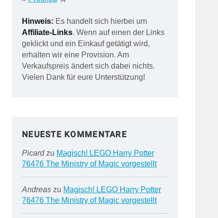
Hinweis:
Es handelt sich hierbei um
Affiliate-Links
. Wenn auf einen der Links
geklickt und ein Einkauf getätigt wird,
erhalten wir eine Provision. Am
Verkaufspreis ändert sich dabei nichts.
Vielen Dank für eure Unterstützung!
NEUESTE KOMMENTARE
Picard
zu
Magisch! LEGO Harry Potter
76476 The Ministry of Magic vorgestellt
Andreas
zu
Magisch! LEGO Harry Potter
76476 The Ministry of Magic vorgestellt