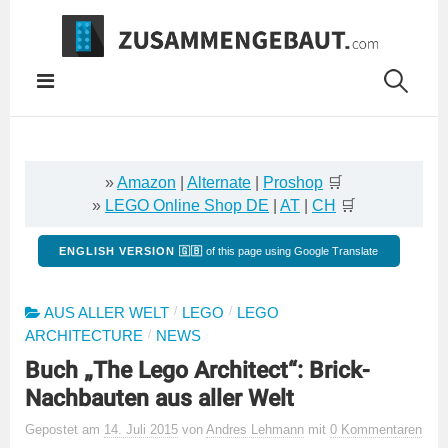
Springe
zum
Inhalt
»
Amazon
|
Alternate
|
Proshop
🛒
»
LEGO Online Shop DE
|
AT
|
CH
🛒
ENGLISH VERSION 🇬🇧
of this page using Google Translate
/
/
AUS ALLER WELT
LEGO
LEGO
/
ARCHITECTURE
NEWS
Buch „The Lego Architect“: Brick-
Nachbauten aus aller Welt
Gepostet
am
14. Juli 2015
von
Andres Lehmann
mit
0 Kommentaren