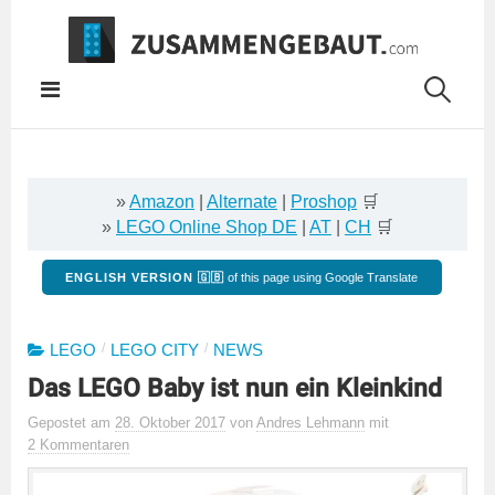
Springe
zum
Inhalt
»
Amazon
|
Alternate
|
Proshop
🛒
»
LEGO Online Shop DE
|
AT
|
CH
🛒
ENGLISH VERSION 🇬🇧
of this page using Google Translate
/
/
LEGO
LEGO CITY
NEWS
Das LEGO Baby ist nun ein Kleinkind
Gepostet
am
28. Oktober 2017
von
Andres Lehmann
mit
2 Kommentaren