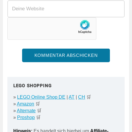
LEGO SHOPPING
»
LEGO Online Shop DE
|
AT
|
CH
🛒
»
Amazon
🛒
»
Alternate
🛒
»
Proshop
🛒
Hinweis:
Es handelt sich hierbei um
Affiliate-