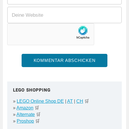
LEGO SHOPPING
»
LEGO Online Shop DE
|
AT
|
CH
🛒
»
Amazon
🛒
»
Alternate
🛒
»
Proshop
🛒