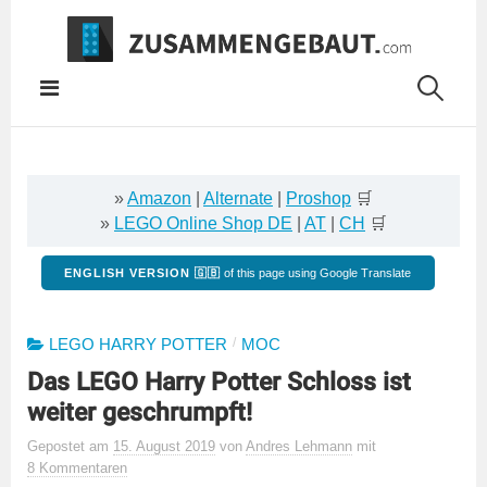
Springe
zum
Inhalt
»
Amazon
|
Alternate
|
Proshop
🛒
»
LEGO Online Shop DE
|
AT
|
CH
🛒
ENGLISH VERSION 🇬🇧
of this page using Google Translate
/
LEGO HARRY POTTER
MOC
Das LEGO Harry Potter Schloss ist
weiter geschrumpft!
Gepostet
am
15. August 2019
von
Andres Lehmann
mit
8 Kommentaren