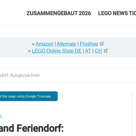
ZUSAMMENGEBAUT 2026
LEGO NEWS TI
»
Amazon
|
Alternate
|
Proshop
🛒
»
LEGO Online Shop DE
|
AT
|
CH
🛒
orf: Ausgezeichnet
f this page using Google Translate
S
nd Feriendorf: