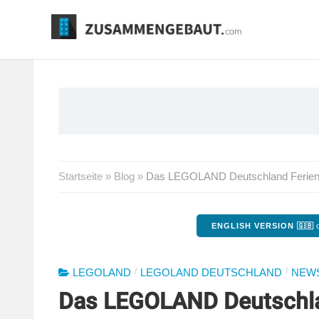
Springe
zum
Inhalt
Startseite
»
Blog
»
Das LEGOLAND Deutschland Feriend
ENGLISH VERSION 🇬🇧
o
/
/
LEGOLAND
LEGOLAND DEUTSCHLAND
NEW
Das LEGOLAND Deutschla