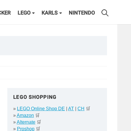
CKER
LEGO
KARLS
NINTENDO
LEGO SHOPPING
»
LEGO Online Shop DE
|
AT
|
CH
🛒
»
Amazon
🛒
»
Alternate
🛒
»
Proshop
🛒