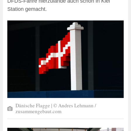
DFDS-Fähre hierzulande auch schon in Kiel
Station gemacht.
Dänische Flagge | © Andres Lehmann /
zusammengebaut.com