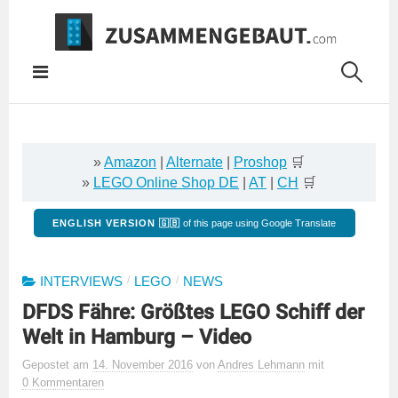
Springe
zum
Inhalt
»
Amazon
|
Alternate
|
Proshop
🛒
»
LEGO Online Shop DE
|
AT
|
CH
🛒
ENGLISH VERSION 🇬🇧
of this page using Google Translate
/
/
INTERVIEWS
LEGO
NEWS
DFDS Fähre: Größtes LEGO Schiff der
Welt in Hamburg – Video
Gepostet
am
14. November 2016
von
Andres Lehmann
mit
0 Kommentaren