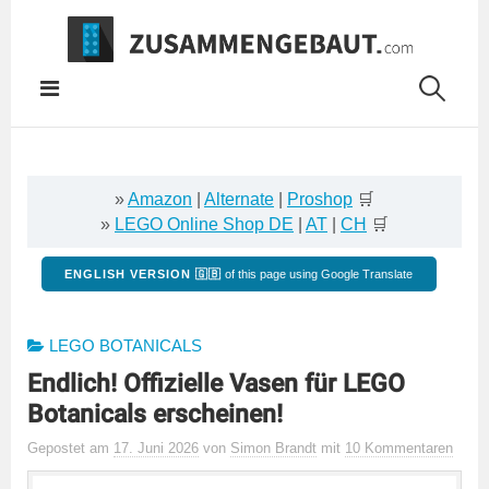
Springe
zum
Inhalt
»
Amazon
|
Alternate
|
Proshop
🛒
»
LEGO Online Shop DE
|
AT
|
CH
🛒
ENGLISH VERSION 🇬🇧
of this page using Google Translate
LEGO BOTANICALS
Endlich! Offizielle Vasen für LEGO
Botanicals erscheinen!
Gepostet
am
17. Juni 2026
von
Simon Brandt
mit
10 Kommentaren