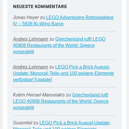
NEUESTE KOMMENTARE
Jonas Heyer
zu
LEGO Adventurers Retrospektive
IV – 5928 Bi-Wing Baron
Andres Lehmann
zu
Griechenland ruft! LEGO
40908 Restaurants of the World: Greece
vorgestellt
Andres Lehmann
zu
LEGO Pick a Brick August-
Update: Monorail-Teile und 100 weitere Elemente
verfügbar! [Update]
Katrin Hensel-Maroulakis
zu
Griechenland ruft!
LEGO 40908 Restaurants of the World: Greece
vorgestellt
Susemiel
zu
LEGO Pick a Brick August-Update: