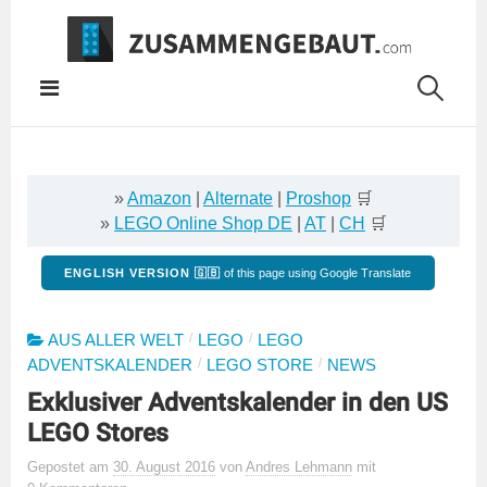
Springe
zum
Inhalt
»
Amazon
|
Alternate
|
Proshop
🛒
»
LEGO Online Shop DE
|
AT
|
CH
🛒
ENGLISH VERSION 🇬🇧
of this page using Google Translate
/
/
AUS ALLER WELT
LEGO
LEGO
/
/
ADVENTSKALENDER
LEGO STORE
NEWS
Exklusiver Adventskalender in den US
LEGO Stores
Gepostet
am
30. August 2016
von
Andres Lehmann
mit