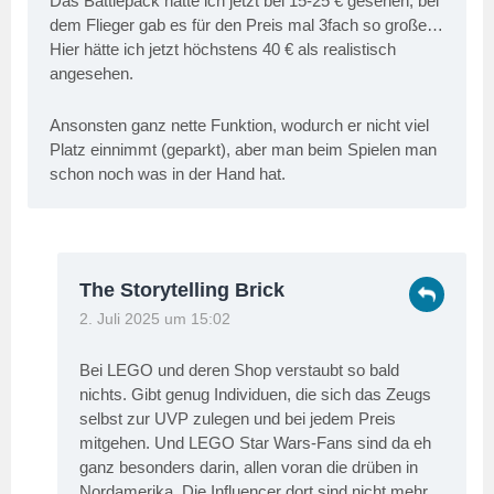
Das Battlepack hätte ich jetzt bei 15-25 € gesehen, bei
dem Flieger gab es für den Preis mal 3fach so große…
Hier hätte ich jetzt höchstens 40 € als realistisch
angesehen.
Ansonsten ganz nette Funktion, wodurch er nicht viel
Platz einnimmt (geparkt), aber man beim Spielen man
schon noch was in der Hand hat.
The Storytelling Brick
2. Juli 2025 um 15:02
Bei LEGO und deren Shop verstaubt so bald
nichts. Gibt genug Individuen, die sich das Zeugs
selbst zur UVP zulegen und bei jedem Preis
mitgehen. Und LEGO Star Wars-Fans sind da eh
ganz besonders darin, allen voran die drüben in
Nordamerika. Die Influencer dort sind nicht mehr