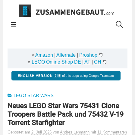
Springe
zum
Inhalt
»
Amazon
|
Alternate
|
Proshop
🛒
»
LEGO Online Shop DE
|
AT
|
CH
🛒
ENGLISH VERSION 🇬🇧
of this page using Google Translate
LEGO STAR WARS
Neues LEGO Star Wars 75431 Clone
Troopers Battle Pack und 75432 V-19
Torrent Starfighter
Gepostet
am
2. Juli 2025
von
Andres Lehmann
mit
11 Kommentaren