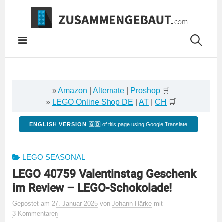
Springe
zum
Inhalt
»
Amazon
|
Alternate
|
Proshop
🛒
»
LEGO Online Shop DE
|
AT
|
CH
🛒
ENGLISH VERSION 🇬🇧
of this page using Google Translate
LEGO SEASONAL
LEGO 40759 Valentinstag Geschenk
im Review – LEGO-Schokolade!
Gepostet
am
27. Januar 2025
von
Johann Härke
mit
3 Kommentaren