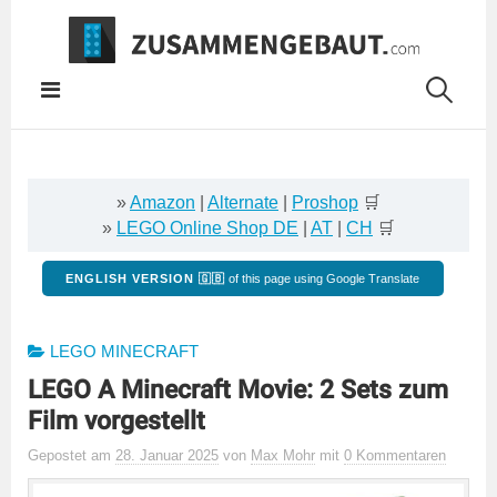
Springe
zum
Inhalt
»
Amazon
|
Alternate
|
Proshop
🛒
»
LEGO Online Shop DE
|
AT
|
CH
🛒
ENGLISH VERSION 🇬🇧
of this page using Google Translate
LEGO MINECRAFT
LEGO A Minecraft Movie: 2 Sets zum
Film vorgestellt
Gepostet
am
28. Januar 2025
von
Max Mohr
mit
0 Kommentaren