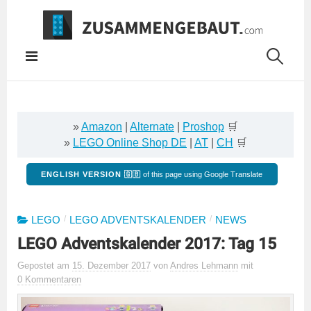
Springe
zum
Inhalt
»
Amazon
|
Alternate
|
Proshop
🛒
»
LEGO Online Shop DE
|
AT
|
CH
🛒
ENGLISH VERSION 🇬🇧
of this page using Google Translate
/
/
LEGO
LEGO ADVENTSKALENDER
NEWS
LEGO Adventskalender 2017: Tag 15
Gepostet
am
15. Dezember 2017
von
Andres Lehmann
mit
0 Kommentaren