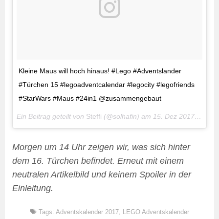
Kleine Maus will hoch hinaus! #Lego #Adventslander
#Türchen 15 #legoadventcalendar #legocity #legofriends
#StarWars #Maus #24in1 @zusammengebaut
Ein Beitrag geteilt von
Steffi
(@solhafin) am
15. Dez 2017 um 1:21 Uhr
Morgen um 14 Uhr zeigen wir, was sich hinter
dem 16. Türchen befindet. Erneut mit einem
neutralen Artikelbild und keinem Spoiler in der
Einleitung.
Tags:
Adventskalender 2017
,
LEGO Adventskalender