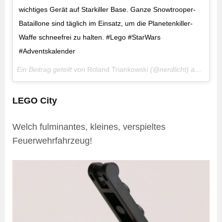
wichtiges Gerät auf Starkiller Base. Ganze Snowtrooper-
Bataillone sind täglich im Einsatz, um die Planetenkiller-
Waffe schneefrei zu halten. #Lego #StarWars
#Adventskalender
Ein Beitrag geteilt von
Roland Triankowski
(@nerdlicht) am
15. D
LEGO City
Welch fulminantes, kleines, verspieltes
Feuerwehrfahrzeug!