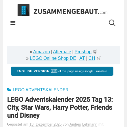
Springe
zum
Inhalt
»
Amazon
|
Alternate
|
Proshop
🛒
»
LEGO Online Shop DE
|
AT
|
CH
🛒
ENGLISH VERSION 🇬🇧
of this page using Google Translate
LEGO ADVENTSKALENDER
LEGO Adventskalender 2025 Tag 13:
City, Star Wars, Harry Potter, Friends
und Disney
Gepostet
am
13. Dezember 2025
von
Andres Lehmann
mit