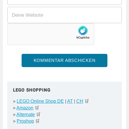
LEGO SHOPPING
»
LEGO Online Shop DE
|
AT
|
CH
🛒
»
Amazon
🛒
»
Alternate
🛒
»
Proshop
🛒