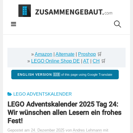
Springe
zum
Inhalt
»
Amazon
|
Alternate
|
Proshop
🛒
»
LEGO Online Shop DE
|
AT
|
CH
🛒
ENGLISH VERSION 🇬🇧
of this page using Google Translate
LEGO ADVENTSKALENDER
LEGO Adventskalender 2025 Tag 24:
Wir wünschen allen Lesern ein frohes
Fest!
Gepostet
am
24. Dezember 2025
von
Andres Lehmann
mit