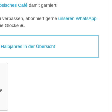
ösisches Café
damit garniert!
verpassen, abonniert gerne
unseren WhatsApp-
e Glocke 🛎️.
Halbjahres in der Übersicht
aß