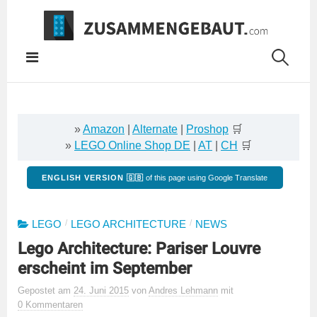
Springe
zum
Inhalt
»
Amazon
|
Alternate
|
Proshop
🛒
»
LEGO Online Shop DE
|
AT
|
CH
🛒
ENGLISH VERSION 🇬🇧
of this page using Google Translate
/
/
LEGO
LEGO ARCHITECTURE
NEWS
Lego Architecture: Pariser Louvre
erscheint im September
Gepostet
am
24. Juni 2015
von
Andres Lehmann
mit
0 Kommentaren