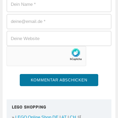
LEGO SHOPPING
»
LEGO Online Shop DE
|
AT
|
CH
🛒