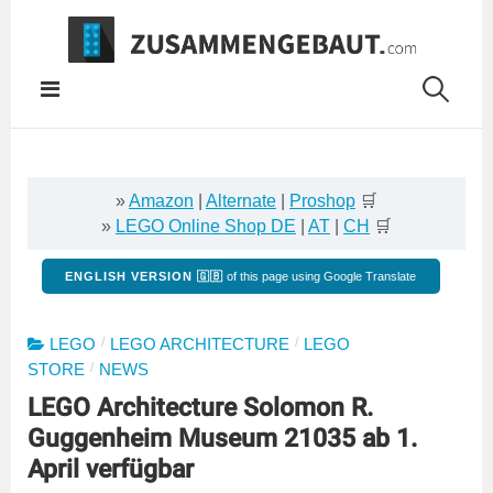
Springe
zum
Inhalt
»
Amazon
|
Alternate
|
Proshop
🛒
»
LEGO Online Shop DE
|
AT
|
CH
🛒
ENGLISH VERSION 🇬🇧
of this page using Google Translate
/
/
LEGO
LEGO ARCHITECTURE
LEGO
/
STORE
NEWS
LEGO Architecture Solomon R.
Guggenheim Museum 21035 ab 1.
April verfügbar