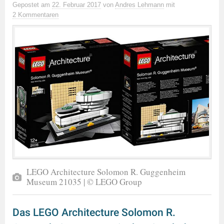
Gepostet
am
22. Februar 2017
von
Andres Lehmann
mit
2 Kommentaren
LEGO Architecture Solomon R. Guggenheim
Museum 21035 | © LEGO Group
Das LEGO Architecture Solomon R.