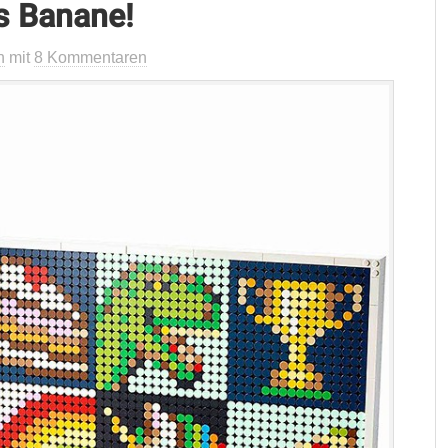
es Banane!
n
mit
8 Kommentaren