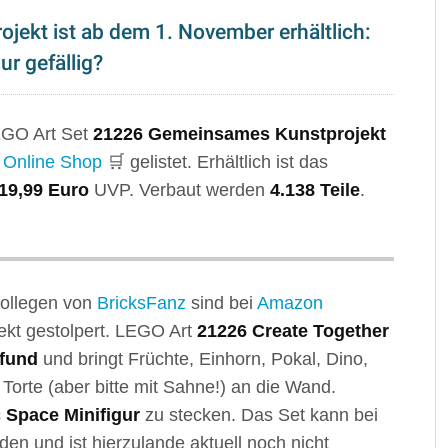
ekt ist ab dem 1. November erhältlich:
ur gefällig?
EGO Art Set
21226 Gemeinsames Kunstprojekt
Online Shop
🛒 gelistet. Erhältlich ist das
19,99 Euro
UVP. Verbaut werden
4.138 Teile
.
Kollegen von
BricksFanz
sind bei
Amazon
ekt gestolpert. LEGO Art
21226 Create Together
Pfund
und bringt Früchte, Einhorn, Pokal, Dino,
Torte (aber bitte mit Sahne!) an die Wand.
 Space Minifigur
zu stecken. Das Set kann bei
den und ist hierzulande aktuell noch nicht