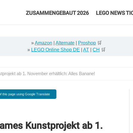
ZUSAMMENGEBAUT 2026
LEGO NEWS TI
»
Amazon
|
Alternate
|
Proshop
🛒
»
LEGO Online Shop DE
|
AT
|
CH
🛒
ojekt ab 1. November erhältlich: Alles Banane!
f this page using Google Translate
mes Kunstprojekt ab 1.