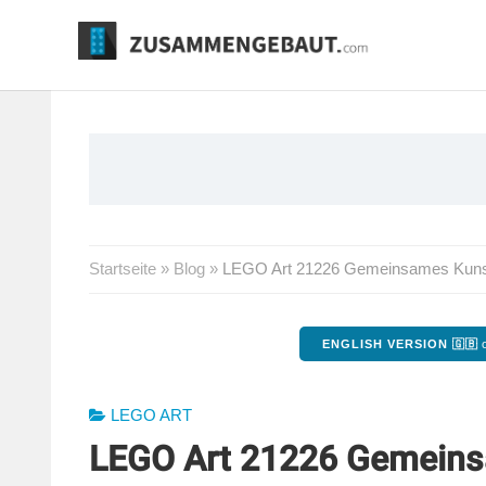
Springe
zum
Inhalt
Startseite
»
Blog
»
LEGO Art 21226 Gemeinsames Kunstpr
ENGLISH VERSION 🇬🇧
o
LEGO ART
LEGO Art 21226 Gemeinsa