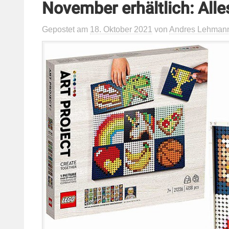
November erhältlich: All
Gepostet
am
18. Oktober 2021
von
Andres Lehman