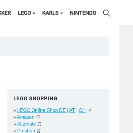
CKER
LEGO
KARLS
NINTENDO
LEGO SHOPPING
»
LEGO Online Shop DE
|
AT
|
CH
🛒
»
Amazon
🛒
»
Alternate
🛒
»
Proshop
🛒