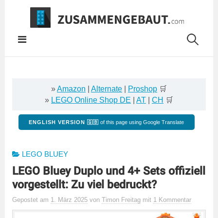
Springe
zum
Inhalt
»
Amazon
|
Alternate
|
Proshop
🛒
»
LEGO Online Shop DE
|
AT
|
CH
🛒
ENGLISH VERSION 🇬🇧
of this page using Google Translate
LEGO BLUEY
LEGO Bluey Duplo und 4+ Sets offiziell
vorgestellt: Zu viel bedruckt?
Gepostet
am
1. März 2025
von
Timon Freitag
mit
1 Kommentar