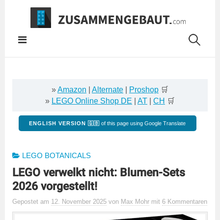
Springe
zum
Inhalt
»
Amazon
|
Alternate
|
Proshop
🛒
»
LEGO Online Shop DE
|
AT
|
CH
🛒
ENGLISH VERSION 🇬🇧
of this page using Google Translate
LEGO BOTANICALS
LEGO verwelkt nicht: Blumen-Sets
2026 vorgestellt!
Gepostet
am
12. November 2025
von
Max Mohr
mit
6 Kommentaren