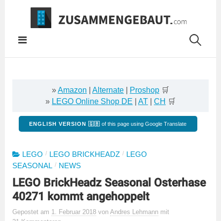
Springe
zum
Inhalt
»
Amazon
|
Alternate
|
Proshop
🛒
»
LEGO Online Shop DE
|
AT
|
CH
🛒
ENGLISH VERSION 🇬🇧
of this page using Google Translate
/
/
LEGO
LEGO BRICKHEADZ
LEGO
/
SEASONAL
NEWS
LEGO BrickHeadz Seasonal Osterhase
40271 kommt angehoppelt
Gepostet
am
1. Februar 2018
von
Andres Lehmann
mit