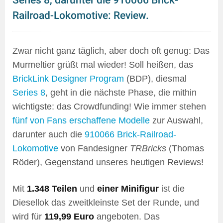
Series 8, darunter die 910066 Brick-
Railroad-Lokomotive: Review.
Zwar nicht ganz täglich, aber doch oft genug: Das
Murmeltier grüßt mal wieder! Soll heißen, das
BrickLink Designer Program
(BDP), diesmal
Series 8
, geht in die nächste Phase, die mithin
wichtigste: das Crowdfunding! Wie immer stehen
fünf von Fans erschaffene Modelle
zur Auswahl,
darunter auch die
910066 Brick-Railroad-
Lokomotive
von Fandesigner
TRBricks
(Thomas
Röder), Gegenstand unseres heutigen Reviews!
Mit
1.348 Teilen
und
einer Minifigur
ist die
Diesellok das zweitkleinste Set der Runde, und
wird für
119,99 Euro
angeboten. Das