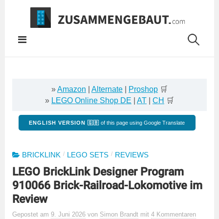
Springe
zum
Inhalt
»
Amazon
|
Alternate
|
Proshop
🛒
»
LEGO Online Shop DE
|
AT
|
CH
🛒
ENGLISH VERSION 🇬🇧
of this page using Google Translate
/
/
BRICKLINK
LEGO SETS
REVIEWS
LEGO BrickLink Designer Program
910066 Brick-Railroad-Lokomotive im
Review
Gepostet
am
9. Juni 2026
von
Simon Brandt
mit
4 Kommentaren