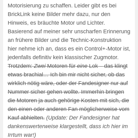
Motorisierung zu schaffen. Leider gibt es bei
BrickLink keine Bilder mehr dazu, nur den
Hinweis, es bräuchte Motor und Lichter.
Basierend auf meiner sehr unscharfen Erinnerung
an frühere Bilder und die Technic-Konstruktion
hier nehme ich an, dass es ein Control+-Motor ist,
jedenfalls definitiv kein klassischer Zugmotor.
Trotzdem:
Zwei
Motoren für
eine
Lok – das klingt
etwas brachial… Ich bin mir nicht sicher, ob das
wirklich nötig wäre, oder der Fandesigner nur auf
Nummer sicher gehen wollte. Immerhin bringen
die Motoren ja auch gehörige Kosten mit sich, die
den einen oder anderen Fan möglicherweise vom
Kauf abhielten.
(Update: Der Fandesigner hat
dankenswerterweise klargestellt, dass ich hier im
Irrtum war!)