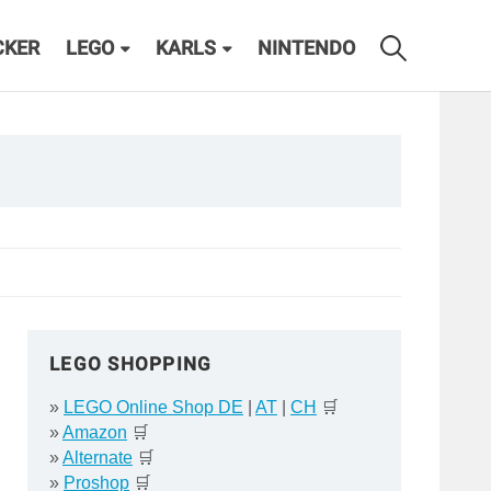
CKER
LEGO
KARLS
NINTENDO
LEGO SHOPPING
»
LEGO Online Shop DE
|
AT
|
CH
🛒
»
Amazon
🛒
»
Alternate
🛒
»
Proshop
🛒