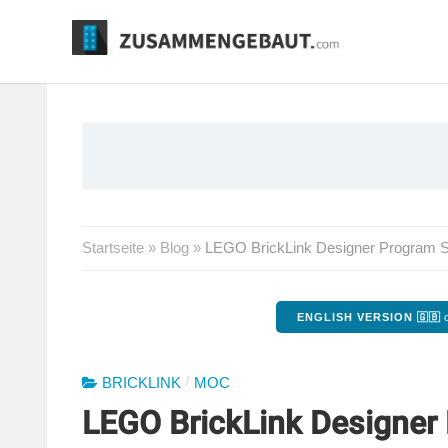
Springe
zum
Inhalt
Startseite
»
Blog
»
LEGO BrickLink Designer Program Se
ENGLISH VERSION 🇬🇧
o
/
BRICKLINK
MOC
LEGO BrickLink Designer 