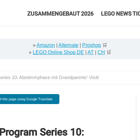
ZUSAMMENGEBAUT 2026
LEGO NEWS TI
»
Amazon
|
Alternate
|
Proshop
🛒
»
LEGO Online Shop DE
|
AT
|
CH
🛒
ries 10: Abstimmphase mit Grandparents‘ Visit!
f this page using Google Translate
Program Series 10: