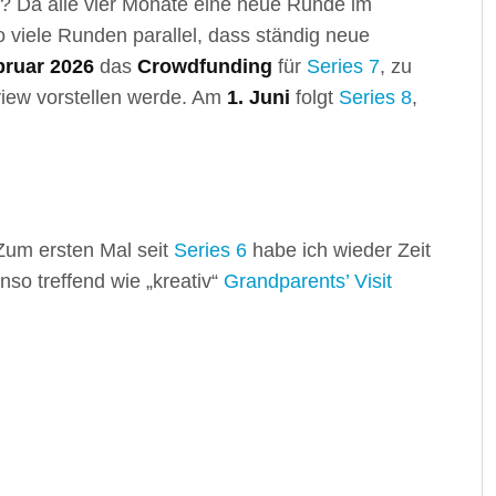
? Da alle vier Monate eine neue Runde im
o viele Runden parallel, dass ständig neue
bruar 2026
das
Crowdfunding
für
Series 7
, zu
view vorstellen werde. Am
1. Juni
folgt
Series 8
,
Zum ersten Mal seit
Series 6
habe ich wieder Zeit
nso treffend wie „kreativ“
Grandparents’ Visit