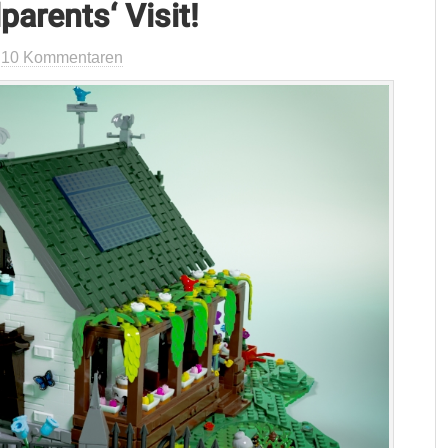
arents‘ Visit!
t
10 Kommentaren