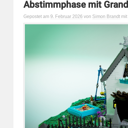
Abstimmphase mit Grandp
Gepostet
am
9. Februar 2026
von
Simon Brandt
mi