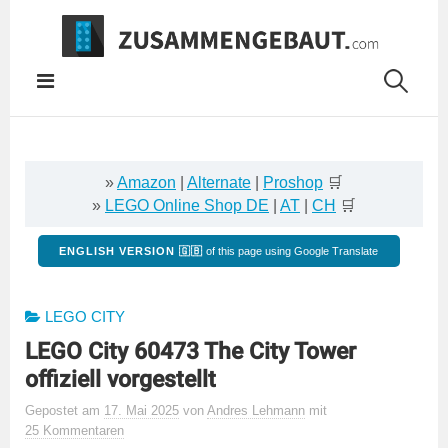
Springe
zum
Inhalt
»
Amazon
|
Alternate
|
Proshop
🛒
»
LEGO Online Shop DE
|
AT
|
CH
🛒
ENGLISH VERSION 🇬🇧
of this page using Google Translate
LEGO CITY
LEGO City 60473 The City Tower
offiziell vorgestellt
Gepostet
am
17. Mai 2025
von
Andres Lehmann
mit
25 Kommentaren