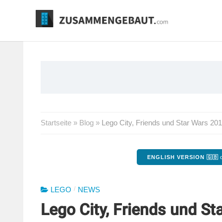
Springe
zum
Inhalt
Startseite
»
Blog
»
Lego City, Friends und Star Wars 20
ENGLISH VERSION 🇬🇧
o
/
LEGO
NEWS
Lego City, Friends und St