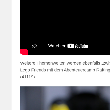
Weitere Themenwelten werden ebenfalls „zwis
Lego Friends mit dem Abenteuercamp Raftin
(41119).