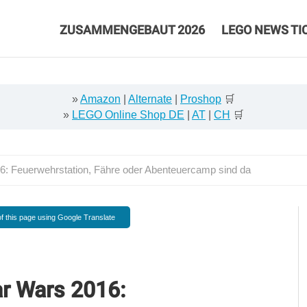
ZUSAMMENGEBAUT 2026
LEGO NEWS TI
»
Amazon
|
Alternate
|
Proshop
🛒
»
LEGO Online Shop DE
|
AT
|
CH
🛒
16: Feuerwehrstation, Fähre oder Abenteuercamp sind da
f this page using Google Translate
ar Wars 2016: