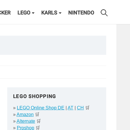
CKER
LEGO
KARLS
NINTENDO
LEGO SHOPPING
»
LEGO Online Shop DE
|
AT
|
CH
🛒
»
Amazon
🛒
»
Alternate
🛒
»
Proshop
🛒