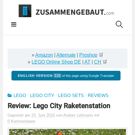
Springe
zum
Inhalt
»
Amazon
|
Alternate
|
Proshop
🛒
»
LEGO Online Shop DE
|
AT
|
CH
🛒
ENGLISH VERSION 🇬🇧
of this page using Google Translate
/
/
/
LEGO
LEGO CITY
LEGO SETS
REVIEWS
Review: Lego City Raketenstation
Gepostet
am
23. Juni 2015
von
Andres Lehmann
mit
0 Kommentaren