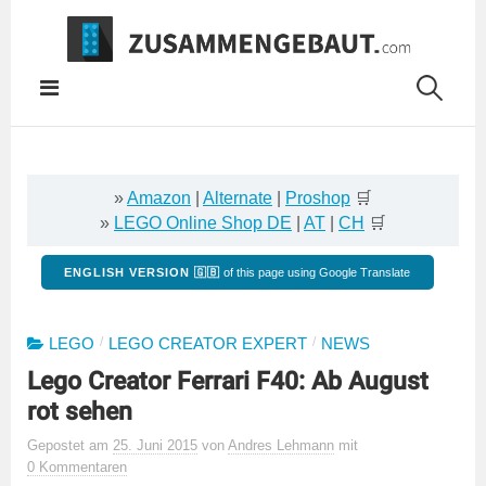
Springe
zum
Inhalt
»
Amazon
|
Alternate
|
Proshop
🛒
»
LEGO Online Shop DE
|
AT
|
CH
🛒
ENGLISH VERSION 🇬🇧
of this page using Google Translate
/
/
LEGO
LEGO CREATOR EXPERT
NEWS
Lego Creator Ferrari F40: Ab August
rot sehen
Gepostet
am
25. Juni 2015
von
Andres Lehmann
mit
0 Kommentaren