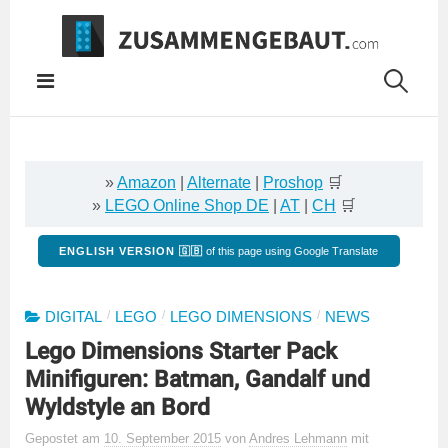
Springe
zum
Inhalt
»
Amazon
|
Alternate
|
Proshop
🛒
»
LEGO Online Shop DE
|
AT
|
CH
🛒
ENGLISH VERSION 🇬🇧
of this page using Google Translate
/
/
/
DIGITAL
LEGO
LEGO DIMENSIONS
NEWS
Lego Dimensions Starter Pack
Minifiguren: Batman, Gandalf und
Wyldstyle an Bord
Gepostet
am
10. September 2015
von
Andres Lehmann
mit