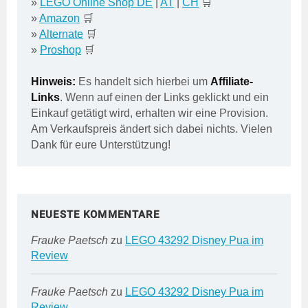
»
LEGO Online Shop DE
|
AT
|
CH
🛒
»
Amazon
🛒
»
Alternate
🛒
»
Proshop
🛒
Hinweis:
Es handelt sich hierbei um
Affiliate-
Links
. Wenn auf einen der Links geklickt und ein
Einkauf getätigt wird, erhalten wir eine Provision.
Am Verkaufspreis ändert sich dabei nichts. Vielen
Dank für eure Unterstützung!
NEUESTE KOMMENTARE
Frauke Paetsch
zu
LEGO 43292 Disney Pua im
Review
Frauke Paetsch
zu
LEGO 43292 Disney Pua im
Review