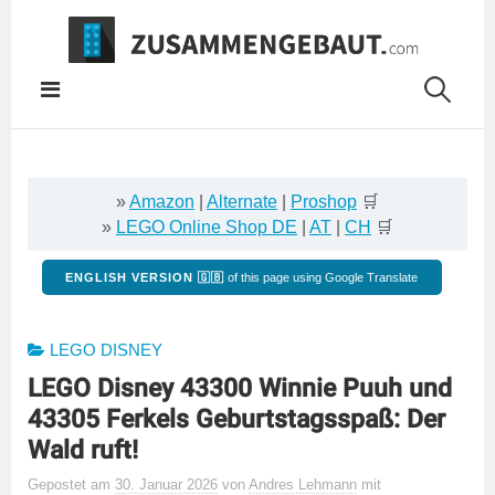
Springe
zum
Inhalt
»
Amazon
|
Alternate
|
Proshop
🛒
»
LEGO Online Shop DE
|
AT
|
CH
🛒
ENGLISH VERSION 🇬🇧
of this page using Google Translate
LEGO DISNEY
LEGO Disney 43300 Winnie Puuh und
43305 Ferkels Geburtstagsspaß: Der
Wald ruft!
Gepostet
am
30. Januar 2026
von
Andres Lehmann
mit