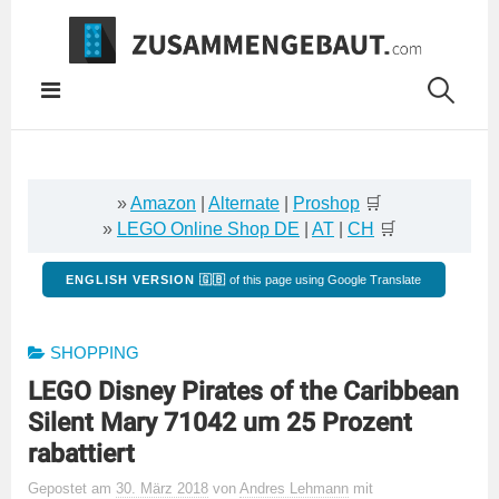
Springe
zum
Inhalt
»
Amazon
|
Alternate
|
Proshop
🛒
»
LEGO Online Shop DE
|
AT
|
CH
🛒
ENGLISH VERSION 🇬🇧
of this page using Google Translate
SHOPPING
LEGO Disney Pirates of the Caribbean
Silent Mary 71042 um 25 Prozent
rabattiert
Gepostet
am
30. März 2018
von
Andres Lehmann
mit